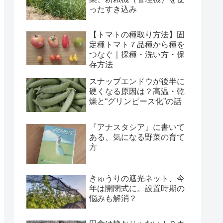
ったすき込み
【トマトの種取り方法】固
定種トマト７品種から種を
つなぐ｜採種・洗い方・保
存方法
スナップエンドウが後半に
硬くなる原因は？高温・乾
燥と“グリンピース化”の話
『アナスタシア』に書いて
ある、気になる野菜の育て
方
きゅうりの遮光ネット、今
年は開閉式に。設置時期の
悩みも解消？