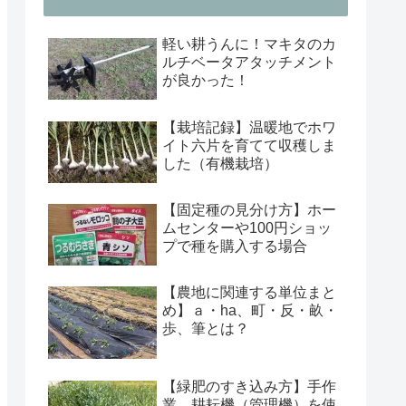
軽い耕うんに！マキタのカ
ルチベータアタッチメント
が良かった！
【栽培記録】温暖地でホワ
イト六片を育てて収穫しま
した（有機栽培）
【固定種の見分け方】ホー
ムセンターや100円ショッ
プで種を購入する場合
【農地に関連する単位まと
め】ａ・ha、町・反・畝・
歩、筆とは？
【緑肥のすき込み方】手作
業、耕耘機（管理機）を使