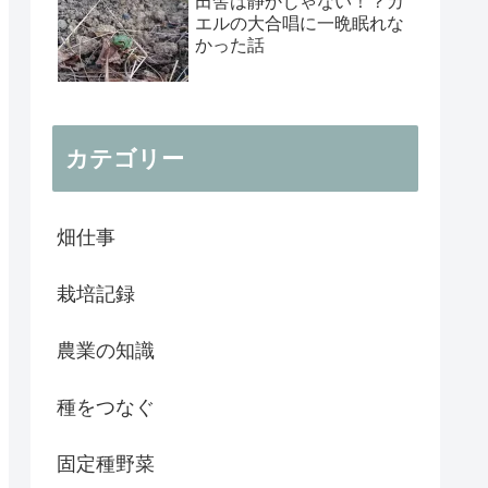
田舎は静かじゃない！？カ
エルの大合唱に一晩眠れな
かった話
カテゴリー
畑仕事
栽培記録
農業の知識
種をつなぐ
固定種野菜