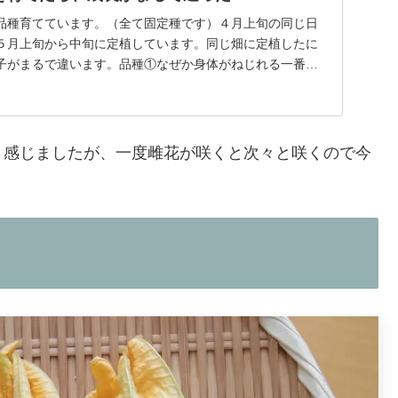
品種育てています。（全て固定種です）４月上旬の同じ日
５月上旬から中旬に定植しています。同じ畑に定植したに
子がまるで違います。品種①なぜか身体がねじれる一番最
...
と感じましたが、一度雌花が咲くと次々と咲くので今