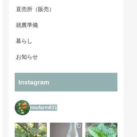
直売所（販売）
就農準備
暮らし
お知らせ
Instagram
miufarm831