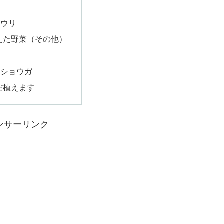
ワウリ
えた野菜（その他）
カ
＆ショウガ
だ植えます
ンサーリンク