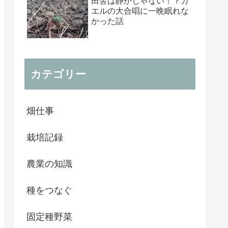
田舎は静かじゃない！？カ
エルの大合唱に一晩眠れな
かった話
カテゴリー
畑仕事
栽培記録
農業の知識
種をつなぐ
固定種野菜