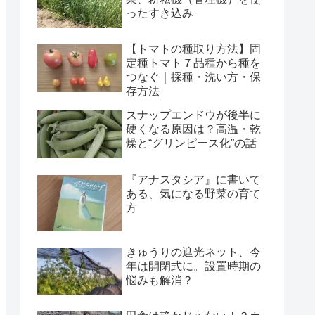
ったすき込み
【トマトの種取り方法】固
定種トマト７品種から種を
つなぐ｜採種・洗い方・保
存方法
スナップエンドウが後半に
硬くなる原因は？高温・乾
燥と“グリンピース化”の話
『アナスタシア』に書いて
ある、気になる野菜の育て
方
きゅうりの遮光ネット、今
年は開閉式に。設置時期の
悩みも解消？