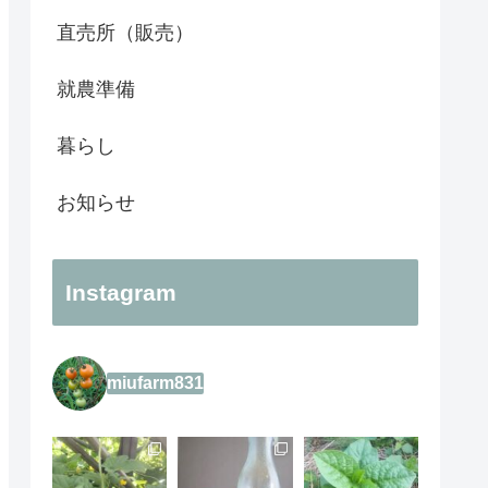
直売所（販売）
就農準備
暮らし
お知らせ
Instagram
miufarm831