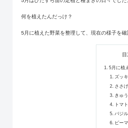
5月はひたすら苗の定植と種まきの日々でした
何を植えたんだっけ？
5月に植えた野菜を整理して、現在の様子を確
目
5月に植
ズッ
ささ
きゅ
トマ
バジ
ピー