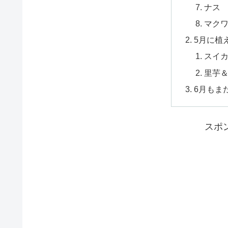
ナス
マク
5月に植
スイ
里芋
6月もま
スポ