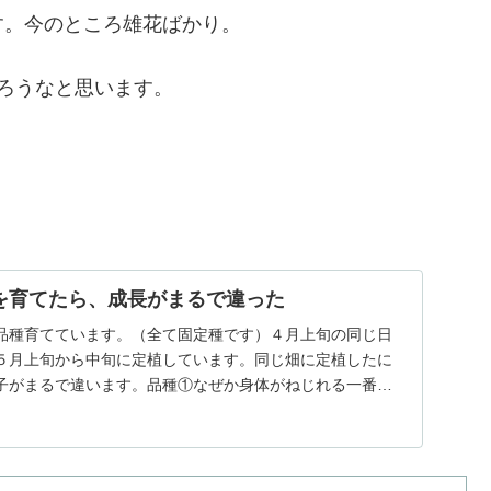
す。今のところ雄花ばかり。
ろうなと思います。
を育てたら、成長がまるで違った
品種育てています。（全て固定種です）４月上旬の同じ日
５月上旬から中旬に定植しています。同じ畑に定植したに
子がまるで違います。品種①なぜか身体がねじれる一番最
...