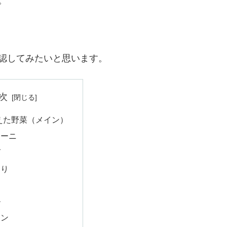
。
認してみたいと思います。
次
えた野菜（メイン）
キーニ
げ
うり
ト
ル
マン