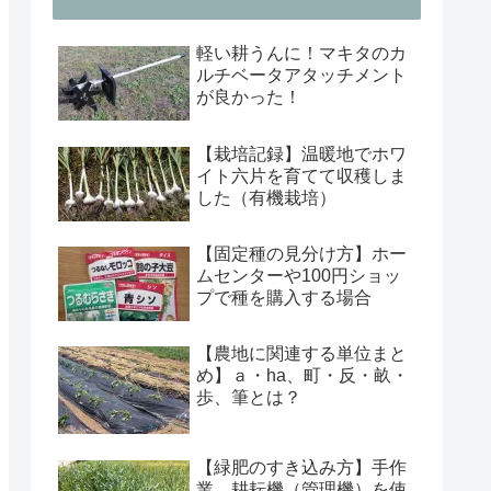
軽い耕うんに！マキタのカ
ルチベータアタッチメント
が良かった！
【栽培記録】温暖地でホワ
イト六片を育てて収穫しま
した（有機栽培）
【固定種の見分け方】ホー
ムセンターや100円ショッ
プで種を購入する場合
【農地に関連する単位まと
め】ａ・ha、町・反・畝・
歩、筆とは？
【緑肥のすき込み方】手作
業、耕耘機（管理機）を使