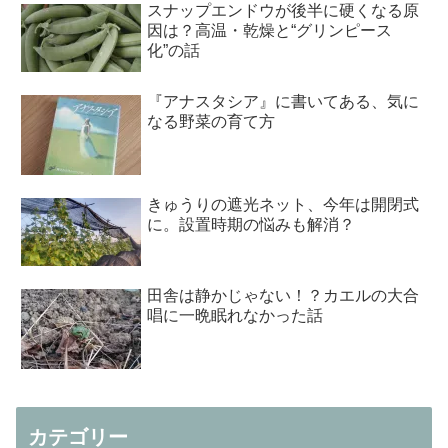
スナップエンドウが後半に硬くなる原
因は？高温・乾燥と“グリンピース
化”の話
『アナスタシア』に書いてある、気に
なる野菜の育て方
きゅうりの遮光ネット、今年は開閉式
に。設置時期の悩みも解消？
田舎は静かじゃない！？カエルの大合
唱に一晩眠れなかった話
カテゴリー