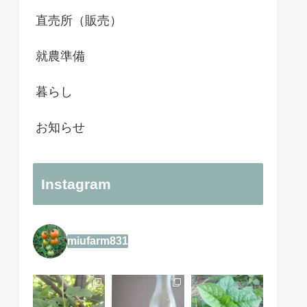
直売所（販売）
就農準備
暮らし
お知らせ
Instagram
miufarm831