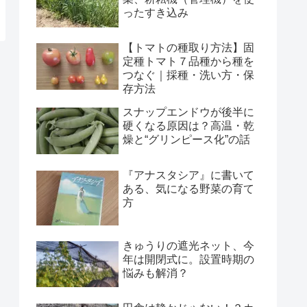
ったすき込み
【トマトの種取り方法】固
定種トマト７品種から種を
つなぐ｜採種・洗い方・保
存方法
スナップエンドウが後半に
硬くなる原因は？高温・乾
燥と“グリンピース化”の話
『アナスタシア』に書いて
ある、気になる野菜の育て
方
きゅうりの遮光ネット、今
年は開閉式に。設置時期の
悩みも解消？