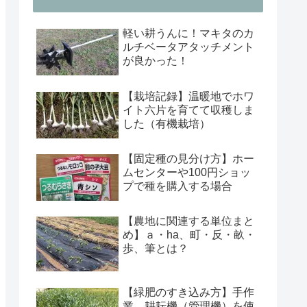
軽い耕うんに！マキタのカ
ルチベータアタッチメント
が良かった！
【栽培記録】温暖地でホワ
イト六片を育てて収穫しま
した（有機栽培）
【固定種の見分け方】ホー
ムセンターや100円ショッ
プで種を購入する場合
【農地に関連する単位まと
め】ａ・ha、町・反・畝・
歩、筆とは？
【緑肥のすき込み方】手作
業、耕耘機（管理機）を使