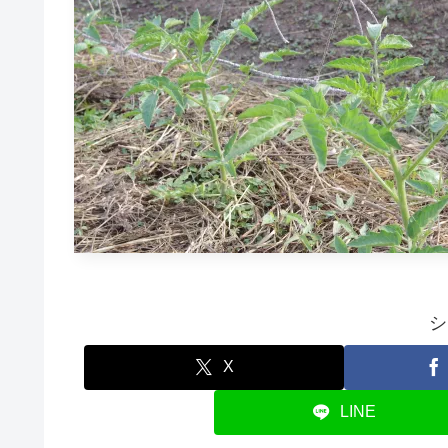
シ
X
LINE