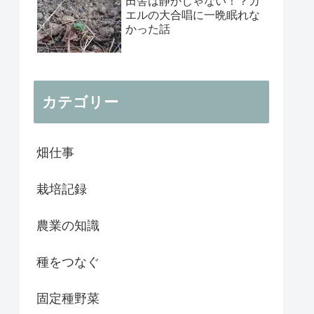
田舎は静かじゃない！？カ
エルの大合唱に一晩眠れな
かった話
カテゴリー
畑仕事
栽培記録
農業の知識
種をつなぐ
固定種野菜