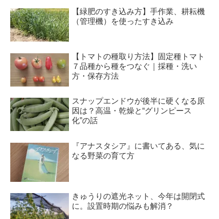
【緑肥のすき込み方】手作業、耕耘機
（管理機）を使ったすき込み
【トマトの種取り方法】固定種トマト
７品種から種をつなぐ｜採種・洗い
方・保存方法
スナップエンドウが後半に硬くなる原
因は？高温・乾燥と“グリンピース
化”の話
『アナスタシア』に書いてある、気に
なる野菜の育て方
きゅうりの遮光ネット、今年は開閉式
に。設置時期の悩みも解消？