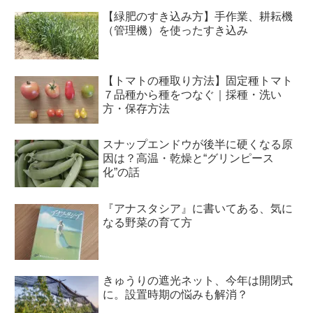
【緑肥のすき込み方】手作業、耕耘機
（管理機）を使ったすき込み
【トマトの種取り方法】固定種トマト
７品種から種をつなぐ｜採種・洗い
方・保存方法
スナップエンドウが後半に硬くなる原
因は？高温・乾燥と“グリンピース
化”の話
『アナスタシア』に書いてある、気に
なる野菜の育て方
きゅうりの遮光ネット、今年は開閉式
に。設置時期の悩みも解消？