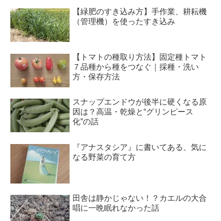
【緑肥のすき込み方】手作業、耕耘機
（管理機）を使ったすき込み
【トマトの種取り方法】固定種トマト
７品種から種をつなぐ｜採種・洗い
方・保存方法
スナップエンドウが後半に硬くなる原
因は？高温・乾燥と“グリンピース
化”の話
『アナスタシア』に書いてある、気に
なる野菜の育て方
田舎は静かじゃない！？カエルの大合
唱に一晩眠れなかった話