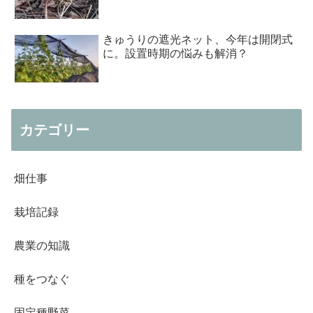
きゅうりの遮光ネット、今年は開閉式
に。設置時期の悩みも解消？
カテゴリー
畑仕事
栽培記録
農業の知識
種をつなぐ
固定種野菜