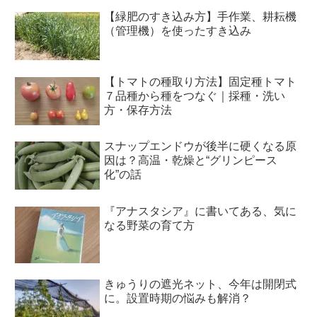
【緑肥のすき込み方】手作業、耕耘機
（管理機）を使ったすき込み
【トマトの種取り方法】固定種トマト
７品種から種をつなぐ｜採種・洗い
方・保存方法
スナップエンドウが後半に硬くなる原
因は？高温・乾燥と“グリンピース
化”の話
『アナスタシア』に書いてある、気に
なる野菜の育て方
きゅうりの遮光ネット、今年は開閉式
に。設置時期の悩みも解消？