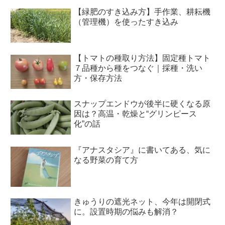
【緑肥のすき込み方】手作業、耕耘機
（管理機）を使ったすき込み
【トマトの種取り方法】固定種トマト
７品種から種をつなぐ｜採種・洗い
方・保存方法
スナップエンドウが後半に硬くなる原
因は？高温・乾燥と“グリンピース
化”の話
『アナスタシア』に書いてある、気に
なる野菜の育て方
きゅうりの遮光ネット、今年は開閉式
に。設置時期の悩みも解消？