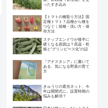
ったすき込み
【トマトの種取り方法】固
定種トマト７品種から種を
つなぐ｜採種・洗い方・保
存方法
スナップエンドウが後半に
硬くなる原因は？高温・乾
燥と“グリンピース化”の話
『アナスタシア』に書いて
ある、気になる野菜の育て
方
きゅうりの遮光ネット、今
年は開閉式に。設置時期の
悩みも解消？