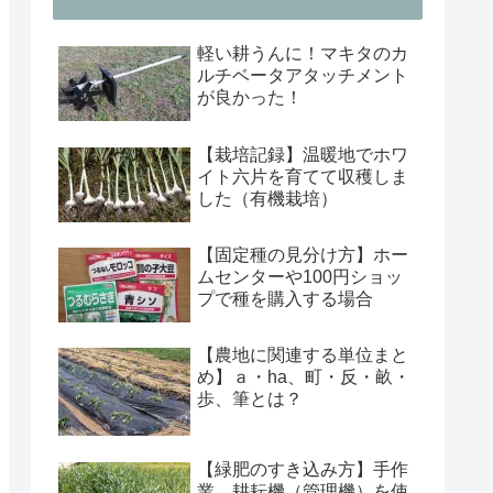
軽い耕うんに！マキタのカ
ルチベータアタッチメント
が良かった！
【栽培記録】温暖地でホワ
イト六片を育てて収穫しま
した（有機栽培）
【固定種の見分け方】ホー
ムセンターや100円ショッ
プで種を購入する場合
【農地に関連する単位まと
め】ａ・ha、町・反・畝・
歩、筆とは？
【緑肥のすき込み方】手作
業、耕耘機（管理機）を使