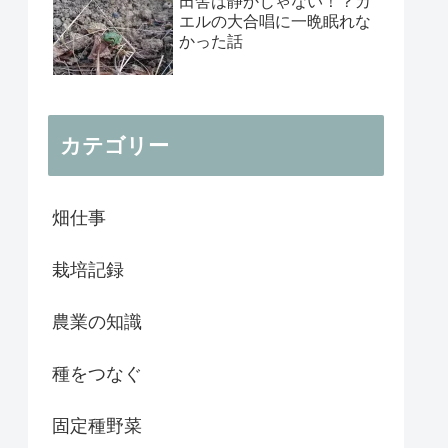
田舎は静かじゃない！？カ
エルの大合唱に一晩眠れな
かった話
カテゴリー
畑仕事
栽培記録
農業の知識
種をつなぐ
固定種野菜