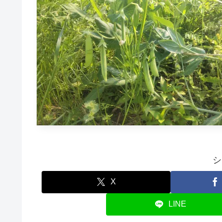
シ
X
LINE