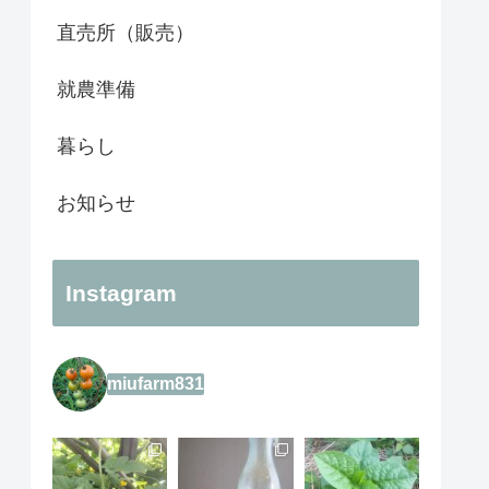
直売所（販売）
就農準備
暮らし
お知らせ
Instagram
miufarm831