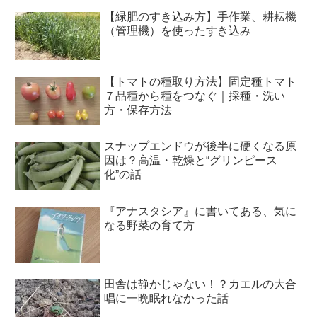
【緑肥のすき込み方】手作業、耕耘機
（管理機）を使ったすき込み
【トマトの種取り方法】固定種トマト
７品種から種をつなぐ｜採種・洗い
方・保存方法
スナップエンドウが後半に硬くなる原
因は？高温・乾燥と“グリンピース
化”の話
『アナスタシア』に書いてある、気に
なる野菜の育て方
田舎は静かじゃない！？カエルの大合
唱に一晩眠れなかった話