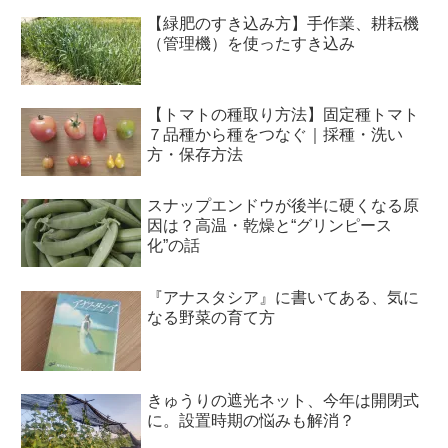
【緑肥のすき込み方】手作業、耕耘機
（管理機）を使ったすき込み
【トマトの種取り方法】固定種トマト
７品種から種をつなぐ｜採種・洗い
方・保存方法
スナップエンドウが後半に硬くなる原
因は？高温・乾燥と“グリンピース
化”の話
『アナスタシア』に書いてある、気に
なる野菜の育て方
きゅうりの遮光ネット、今年は開閉式
に。設置時期の悩みも解消？