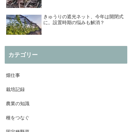
きゅうりの遮光ネット、今年は開閉式
に。設置時期の悩みも解消？
カテゴリー
畑仕事
栽培記録
農業の知識
種をつなぐ
固定種野菜