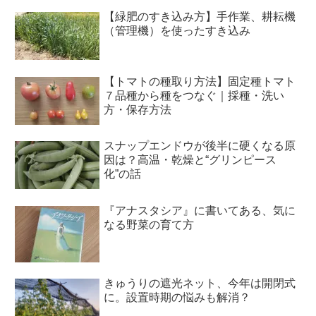
【緑肥のすき込み方】手作業、耕耘機
（管理機）を使ったすき込み
【トマトの種取り方法】固定種トマト
７品種から種をつなぐ｜採種・洗い
方・保存方法
スナップエンドウが後半に硬くなる原
因は？高温・乾燥と“グリンピース
化”の話
『アナスタシア』に書いてある、気に
なる野菜の育て方
きゅうりの遮光ネット、今年は開閉式
に。設置時期の悩みも解消？