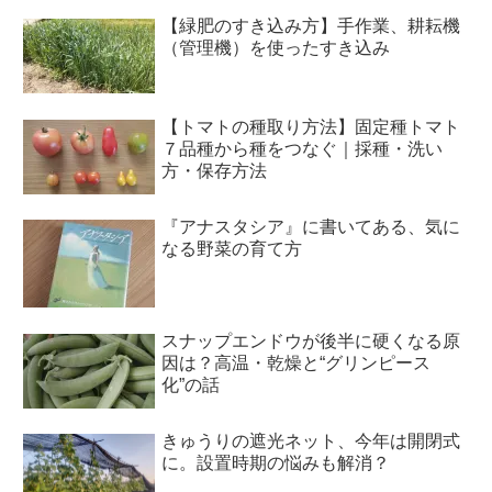
【緑肥のすき込み方】手作業、耕耘機
（管理機）を使ったすき込み
【トマトの種取り方法】固定種トマト
７品種から種をつなぐ｜採種・洗い
方・保存方法
『アナスタシア』に書いてある、気に
なる野菜の育て方
スナップエンドウが後半に硬くなる原
因は？高温・乾燥と“グリンピース
化”の話
きゅうりの遮光ネット、今年は開閉式
に。設置時期の悩みも解消？